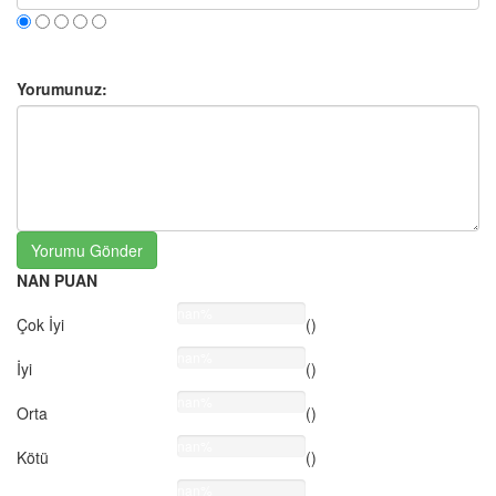
Yorumunuz:
Yorumu Gönder
NAN PUAN
nan%
Çok İyi
()
nan%
İyi
()
nan%
Orta
()
nan%
Kötü
()
nan%