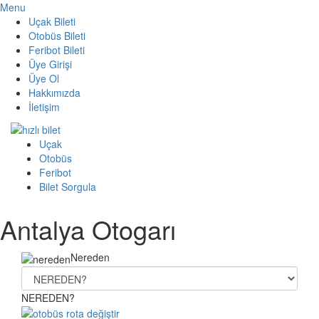
Menu
Uçak Bileti
Otobüs Bileti
Feribot Bileti
Üye Girişi
Üye Ol
Hakkımızda
İletişim
Uçak
Otobüs
Feribot
Bilet Sorgula
Antalya Otogarı
Nereden
NEREDEN?