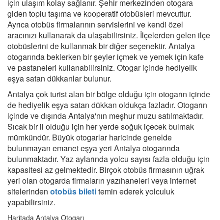
için ulaşım kolay sağlanır. Şehir merkezinden otogara
giden toplu taşıma ve kooperatif otobüsleri mevcuttur.
Ayrıca otobüs firmalarının servislerini ve kendi özel
aracınızı kullanarak da ulaşabilirsiniz. İlçelerden gelen ilçe
otobüslerini de kullanmak bir diğer seçenektir. Antalya
otogarında beklerken bir şeyler içmek ve yemek için kafe
ve pastaneleri kullanabilirsiniz. Otogar içinde hediyelik
eşya satan dükkanlar bulunur.
Antalya çok turist alan bir bölge olduğu için otogarın içinde
de hediyelik eşya satan dükkan oldukça fazladır. Otogarın
içinde ve dışında Antalya'nın meşhur muzu satılmaktadır.
Sıcak bir il olduğu için her yerde soğuk içecek bulmak
mümkündür. Büyük otogarlar haricinde genelde
bulunmayan emanet eşya yeri Antalya otogarında
bulunmaktadır. Yaz aylarında yolcu sayısı fazla olduğu için
kapasitesi az gelmektedir. Birçok otobüs firmasının uğrak
yeri olan otogarda firmaların yazıhaneleri veya internet
sitelerinden
otobüs bileti
temin ederek yolculuk
yapabilirsiniz.
Haritada Antalya Otogarı