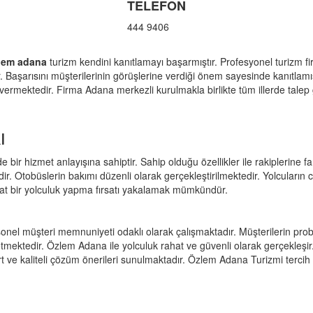
TELEFON
444 9406
lem adana
turizm kendini kanıtlamayı başarmıştır. Profesyonel turizm f
Başarısını müşterilerinin görüşlerine verdiği önem sayesinde kanıtlamış o
t vermektedir. Firma Adana merkezli kurulmakla birlikte tüm illerde tale
ı
bir hizmet anlayışına sahiptir. Sahip olduğu özellikler ile rakiplerine 
r. Otobüslerin bakımı düzenli olarak gerçekleştirilmektedir. Yolcuların
ahat bir yolculuk yapma fırsatı yakalamak mümkündür.
onel müşteri memnuniyeti odaklı olarak çalışmaktadır. Müşterilerin p
ktedir. Özlem Adana ile yolculuk rahat ve güvenli olarak gerçekleşir
 ve kaliteli çözüm önerileri sunulmaktadır. Özlem Adana Turizmi tercih e