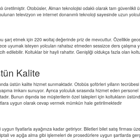
retilmiştir. Otobüsler, Alman teknolojisi odaklı olarak tam güvenlikli ür
ulunan televizyon ve internet donanımlı teknoloji sayesinde uzun yolcul
u şarj etmek için 220 woltaj değerinde priz de mevcuttur. Özellikle gec
öylece uyumak isteyen yolcuları rahatsız etmeden sessizce ders çalışm
cih edilebilir. Koltuklar bir hayli rahattır. Genişliği oldukça fazla olan k
tün Kalite
ında üstün kalite hizmet sunmaktadır. Otobüs şoförleri yılların tecrübes
k yapma imkanı sunuyor. Ayrıca yolculuk sırasında hizmet eden personel 
ktadır. Bunun dışında ise müşterilerin özel talepleri için koltukların 
dartlara uygun olarak cevap vermek mümkün hale getirilmektedir
n fiyatlarla ayağınıza kadar getiriyor. Biletleri bilet satış firması üze
iptali ve açığa alma gibi işlemeleri de prosedürlere uygun şartlarda gerçe