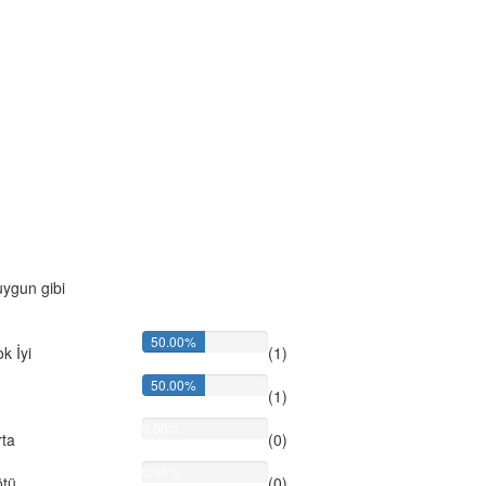
 uygun gibi
50.00%
k İyi
(1)
50.00%
(1)
0.00%
ta
(0)
0.00%
ötü
(0)