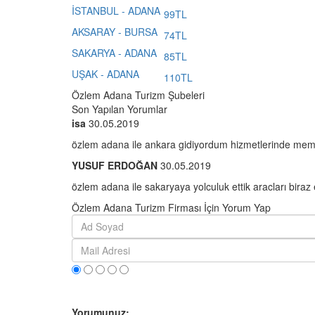
İSTANBUL - ADANA
99TL
AKSARAY - BURSA
74TL
SAKARYA - ADANA
85TL
UŞAK - ADANA
110TL
Özlem Adana Turizm Şubeleri
Son Yapılan Yorumlar
isa
30.05.2019
özlem adana ile ankara gidiyordum hizmetlerinde memn
YUSUF ERDOĞAN
30.05.2019
özlem adana ile sakaryaya yolculuk ettik aracları biraz e
Özlem Adana Turizm Firması İçin Yorum Yap
Yorumunuz: