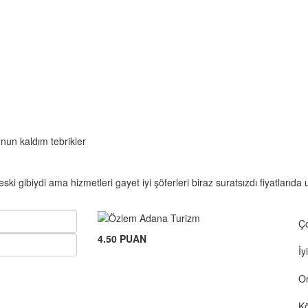
un kaldım tebrikler
ski gibiydi ama hizmetleri gayet iyi şöferleri biraz suratsızdı fiyatlarıda
Ço
4.50 PUAN
İyi
Or
K