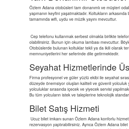
Özlem Adana otobüsleri tam donanımlı ve müşteri odaklı ü
yapmanın keyfini yaşatmaktadır. Koltukların arkasında b
tamamında wifi, uydu ve müzik yayını mevcuttur.
Cep telefonu kullanmak serbest olmakla birlikte telefon
olabilirsiniz. Bunun için okuma lambası mevcuttur. B
Otobüslerde bulunan koltuklar tekli ya da ikili olarak ter
memnuniyetlerini her seferinde dile getirmektedir.
Seyahat Hizmetlerinde Üs
Firma profesyonel ve güler yüzlü ekibi ile seyahat sıras
düzeyde önemsiyor oluşları kaliteli ve güvenli yolculu
yolculuklar sırasında içecek ve yiyecek servisi yapılma
Bu tüm yolcuların istek ve taleplerine teknolojik stan
Bilet Satış Hizmeti
Ucuz bilet imkanı sunan Özlem Adana konforlu hizmeti uygu
rezervasyon yaptırabilirsiniz. Ayrıca Özlem Adana bilet 