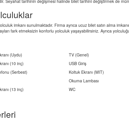
dir. Seyahat tarihinin değişmesi halinde bilet tarihini değiştirmek de m
lculuklar
lculuk imkanı sunulmaktadır. Firma ayrıca ucuz bilet satın alma imkanını
 ayları fark etmeksizin konforlu yolculuk yaşayabilirsiniz. Ayrıca yolculuğu
kranı (Uydu)
TV (Genel)
kranı (10 inç)
USB Giriş
efonu (Serbest)
Koltuk Ekranı (MIT)
Okuma Lambası
kranı (13 inç)
WC
leri