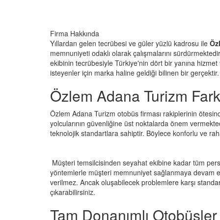
Firma Hakkında
Yıllardan gelen tecrübesi ve güler yüzlü kadrosu ile
Öz
memnuniyeti odaklı olarak çalışmalarını sürdürmektedir. 
ekibinin tecrübesiyle Türkiye'nin dört bir yanına hizme
isteyenler için marka haline geldiği bilinen bir gerçektir.
Özlem Adana Turizm Fark
Özlem Adana Turizm otobüs firması rakiplerinin ötesinde 
yolcularının güvenliğine üst noktalarda önem vermektedi
teknolojik standartlara sahiptir. Böylece konforlu ve r
Müşteri temsilcisinden seyahat ekibine kadar tüm pers
yöntemlerle müşteri memnuniyet sağlanmaya devam etme
verilmez. Ancak oluşabilecek problemlere karşı standart
çıkarabilirsiniz.
Tam Donanımlı Otobüsler