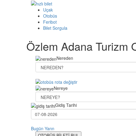
Uçak
Otobüs
Feribot
Bilet Sorgula
Özlem Adana Turizm Ot
Nereden
Nereye
Gidiş Tarihi
Bugün
Yarın
OTOBÜS BİLETİ BUL