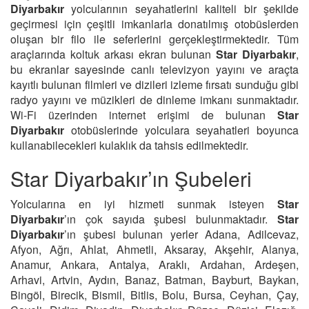
Diyarbakır
yolcularının seyahatlerini kaliteli bir şekilde
geçirmesi için çeşitli imkanlarla donatılmış otobüslerden
oluşan bir filo ile seferlerini gerçekleştirmektedir. Tüm
araçlarında koltuk arkası ekran bulunan
Star Diyarbakır
,
bu ekranlar sayesinde canlı televizyon yayını ve araçta
kayıtlı bulunan filmleri ve dizileri izleme fırsatı sunduğu gibi
radyo yayını ve müzikleri de dinleme imkanı sunmaktadır.
Wi-Fi üzerinden internet erişimi de bulunan
Star
Diyarbakır
otobüslerinde yolculara seyahatleri boyunca
kullanabilecekleri kulaklık da tahsis edilmektedir.
Star Diyarbakır’ın Şubeleri
Yolcularına en iyi hizmeti sunmak isteyen
Star
Diyarbakır
’ın çok sayıda şubesi bulunmaktadır.
Star
Diyarbakır
’ın şubesi bulunan yerler Adana, Adilcevaz,
Afyon, Ağrı, Ahlat, Ahmetli, Aksaray, Akşehir, Alanya,
Anamur, Ankara, Antalya, Araklı, Ardahan, Ardeşen,
Arhavi, Artvin, Aydın, Banaz, Batman, Bayburt, Baykan,
Bingöl, Birecik, Bismil, Bitlis, Bolu, Bursa, Ceyhan, Çay,