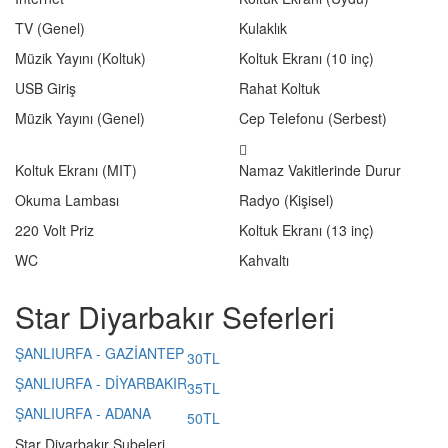
TV (Genel)
Kulaklık
Müzik Yayını (Koltuk)
Koltuk Ekranı (10 inç)
USB Giriş
Rahat Koltuk
Müzik Yayını (Genel)
Cep Telefonu (Serbest)
Koltuk Ekranı (MIT)
Namaz Vakitlerinde Durur
Okuma Lambası
Radyo (Kişisel)
220 Volt Priz
Koltuk Ekranı (13 inç)
WC
Kahvaltı
Star Diyarbakır Seferleri
ŞANLIURFA - GAZİANTEP
30TL
ŞANLIURFA - DİYARBAKIR
35TL
ŞANLIURFA - ADANA
50TL
Star Diyarbakır Şubeleri