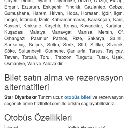
Çayeli, Didim, Diyadin, Diyarbakır, Düzce, Düziçi, Elazığ,
Ergani, Erzurum, Eskişehir, Fındıklı, Gaziantep, Gebze,
Gümüşhane, Harem, Hilvan, Hopa, Horasan, Iğdır, Ilgın,
İnegöl, İstanbul, İzmir, Kahramanmaraş, Karakoçan, Kars,
Kayseri, Kırıkkale, Kırşehir, Konya, Kovancılar, Kurtalan,
Kuşadası, Malatya, Manavgat, Manisa, Mersin, Of,
Orhangazi, Pasinler, Patnos, Rize, Sakarya, Salihli,
Sarıkamış, Selçuk, Selim, Serik, Siirt, Silifke, Siverek,
Söke, Sultanbeyli, Sürmene, Şanlıurfa, Tarsus, Taşlıçay,
Tatvan, Torbalı, Torul, Trabzon, Turgutlu, Tutak, Uşak,
Osmaniye, Van ve Yalova’dır.
Bilet satın alma ve rezervasyon
alternatifleri
Star Diyarbakır
Turizm ucuz
otobüs bileti
ve rezervasyon
seçeneklerine hizlibilet.com ile erişim sağlayabilirsiniz.
Otobüs Özellikleri
İnternet
Koltuk Ekranı (Uydu)