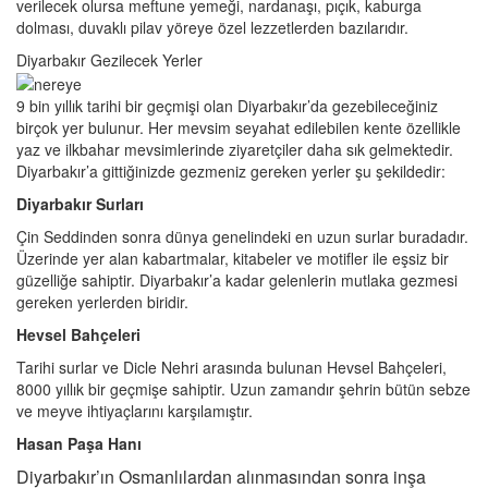
verilecek olursa meftune yemeği, nardanaşı, pıçık, kaburga
dolması, duvaklı pilav yöreye özel lezzetlerden bazılarıdır.
Diyarbakır Gezilecek Yerler
9 bin yıllık tarihi bir geçmişi olan Diyarbakır’da gezebileceğiniz
birçok yer bulunur. Her mevsim seyahat edilebilen kente özellikle
yaz ve ilkbahar mevsimlerinde ziyaretçiler daha sık gelmektedir.
Diyarbakır’a gittiğinizde gezmeniz gereken yerler şu şekildedir:
Diyarbakır Surları
Çin Seddinden sonra dünya genelindeki en uzun surlar buradadır.
Üzerinde yer alan kabartmalar, kitabeler ve motifler ile eşsiz bir
güzelliğe sahiptir. Diyarbakır’a kadar gelenlerin mutlaka gezmesi
gereken yerlerden biridir.
Hevsel Bahçeleri
Tarihi surlar ve Dicle Nehri arasında bulunan Hevsel Bahçeleri,
8000 yıllık bir geçmişe sahiptir. Uzun zamandır şehrin bütün sebze
ve meyve ihtiyaçlarını karşılamıştır.
Hasan Paşa Hanı
Diyarbakır’ın Osmanlılardan alınmasından sonra inşa