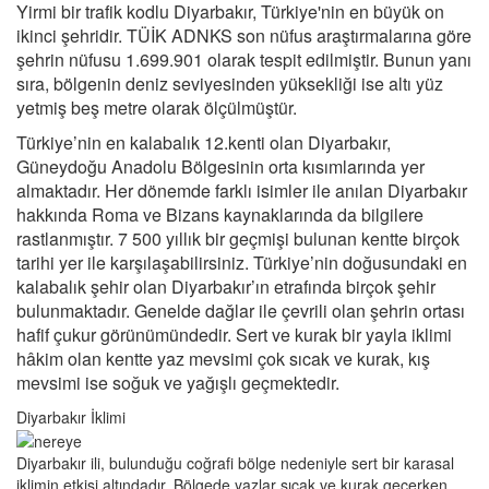
Yirmi bir trafik kodlu Diyarbakır, Türkiye'nin en büyük on
ikinci şehridir. TÜİK ADNKS son nüfus araştırmalarına göre
şehrin nüfusu 1.699.901 olarak tespit edilmiştir. Bunun yanı
sıra, bölgenin deniz seviyesinden yüksekliği ise altı yüz
yetmiş beş metre olarak ölçülmüştür.
Türkiye’nin en kalabalık 12.kenti olan Diyarbakır,
Güneydoğu Anadolu Bölgesinin orta kısımlarında yer
almaktadır. Her dönemde farklı isimler ile anılan Diyarbakır
hakkında Roma ve Bizans kaynaklarında da bilgilere
rastlanmıştır. 7 500 yıllık bir geçmişi bulunan kentte birçok
tarihi yer ile karşılaşabilirsiniz. Türkiye’nin doğusundaki en
kalabalık şehir olan Diyarbakır’ın etrafında birçok şehir
bulunmaktadır. Genelde dağlar ile çevrili olan şehrin ortası
hafif çukur görünümündedir. Sert ve kurak bir yayla iklimi
hâkim olan kentte yaz mevsimi çok sıcak ve kurak, kış
mevsimi ise soğuk ve yağışlı geçmektedir.
Diyarbakır İklimi
Diyarbakır ili, bulunduğu coğrafi bölge nedeniyle sert bir karasal
iklimin etkisi altındadır. Bölgede yazlar sıcak ve kurak geçerken,