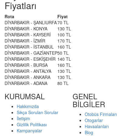
Fiyatları
Rota
Fiyat
DİYARBAKIR - ŞANLIURFA
70 TL
DİYARBAKIR - KONYA
130 TL
DİYARBAKIR - KAYSERİ
100 TL
DİYARBAKIR - İZMİR
170 TL
DİYARBAKIR - İSTANBUL
160 TL
DİYARBAKIR - GAZİANTEP
50 TL
DİYARBAKIR - ESKİŞEHİR
140 TL
DİYARBAKIR - BURSA
160 TL
DİYARBAKIR - ANTALYA
130 TL
DİYARBAKIR - ANKARA
130 TL
DİYARBAKIR - ADANA
80 TL
KURUMSAL
GENEL
BİLGİLER
Hakkımızda
Sıkça Sorulan Sorular
Otobüs Firmaları
İletişim
Otogarlar
Gizlilik Politikası
Havaalanları
Kampanyalar
Blog