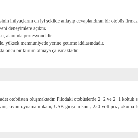
inin ihtiyaçlarını en iyi şekilde anlayıp cevaplandıran bir otobüs firması
yeni deneyimlere açıktır.
u, alanında profesyoneldir.
de, yüksek memnuniyetle yerine getirme iddiasındadır.
ında öncü bir kurum olmaya çalışmaktadır.
 adet otobüsten oluşmaktadır. Filodaki otobüslerde 2+2 ve 2+1 koltuk se
ayını, oyun oynama imkanı, USB girişi imkanı, 220 volt priz, okuma la