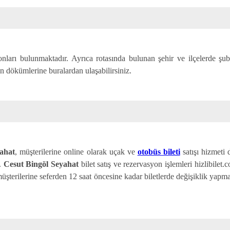
ronları bulunmaktadır. Ayrıca rotasında bulunan şehir ve ilçelerde şube
in dökümlerine buralardan ulaşabilirsiniz.
ahat
, müşterilerine online olarak uçak ve
otobüs bileti
satışı hizmeti d
r.
Cesut Bingöl Seyahat
bilet satış ve rezervasyon işlemleri hizlibilet.
 müşterilerine seferden 12 saat öncesine kadar biletlerde değişiklik yapm