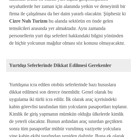
seyahatlerde her zaman için alanında yetkin ve deneyimli bir
firma ile çalışılması da her daim yararlı olacaktır. Şüphesiz ki
Cizre Nuh Turizm
bu alanda sektörün en önde gelen
temsilcileri arasında yer almaktadır. Aynı zamanda
personellerin yurt dışı seferleri hakkındaki bilgisi yönünden
de hiçbir yolcunun mağdur olması söz konusu olmayacaktır.
Yurtdışı Seferlerinde Dikkat Edilmesi Gerekenler
Yurtdışına icra edilen otobüs seferlerinde bazı hususlara
dikkat edilmesi son derece önemlidir. Genel olarak bu
uygulama iki türlü icra edilir. İlk olarak araç içerisindeki
kabin görevlisi tarafından tüm yolcuların pasaportları toplanır.
Kimlik ile giriş yapmanın mümkün olduğu ülkelerde kimlik
de yeterli olacaktır. Bunun ardından araç sınırdan geçtikten
sonra tüm pasaportlar mühür vurulmuş vaziyette yolculara
yine kabin ekibi tarafından yeniden dağıtılır. Buna ek olarak