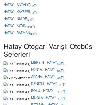
HATAY - ANTALYA
95TL
HATAY - KAYSERİ
70TL
HATAY - NİĞDE
60TL
HATAY - AYDIN
120TL
HATAY - BATMAN
80TL
Hatay Otogarı Varışlı Otobüs
Seferleri
MERSİN - HATAY
40TL
KONYA - HATAY
85TL
ADANA - HATAY
35TL
DENİZLİ - HATAY
120TL
BOLU - HATAY
100TL
MUĞLA - HATAY
120TL
BATMAN - HATAY