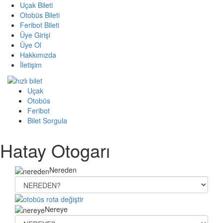
Uçak Bileti
Otobüs Bileti
Feribot Bileti
Üye Girişi
Üye Ol
Hakkımızda
İletişim
Uçak
Otobüs
Feribot
Bilet Sorgula
Hatay Otogarı
Nereden
Nereye