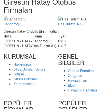
Giresun Hatay Otobüs
Firmaları
Kanberoğlu
Has Turizm A.Ş.
Giresun Hatay Otobüs Bilet Fiyatları
Rota
Firma
Fiyat
GİRESUN - HATAY
Kanberoğlu
120 TL
GİRESUN - HATAY
Has Turizm A.Ş.
120 TL
KURUMSAL
GENEL
BİLGİLER
Hakkımızda
Sıkça Sorulan Sorular
Otobüs Firmaları
İletişim
Otogarlar
Gizlilik Politikası
Havaalanları
Kampanyalar
Blog
Havayolu Firmaları
POPÜLER
POPÜLER