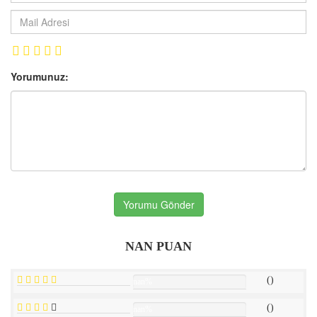
Yorumunuz:
Yorumu Gönder
NAN PUAN
()
nan%
()
nan%