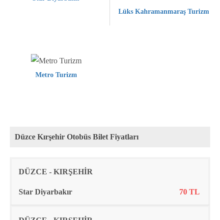
Lüks Kahramanmaraş Turizm
Metro Turizm
Düzce Kırşehir Otobüs Bilet Fiyatları
Rota
Firma
Fiyat
DÜZCE - KIRŞEHİR
Star Diyarbakır
70 TL