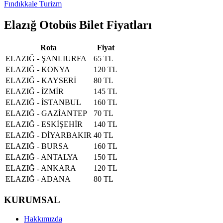
Fındıkkale Turizm
Elazığ Otobüs Bilet Fiyatları
Rota
Fiyat
ELAZIĞ - ŞANLIURFA
65 TL
ELAZIĞ - KONYA
120 TL
ELAZIĞ - KAYSERİ
80 TL
ELAZIĞ - İZMİR
145 TL
ELAZIĞ - İSTANBUL
160 TL
ELAZIĞ - GAZİANTEP
70 TL
ELAZIĞ - ESKİŞEHİR
140 TL
ELAZIĞ - DİYARBAKIR
40 TL
ELAZIĞ - BURSA
160 TL
ELAZIĞ - ANTALYA
150 TL
ELAZIĞ - ANKARA
120 TL
ELAZIĞ - ADANA
80 TL
KURUMSAL
Hakkımızda