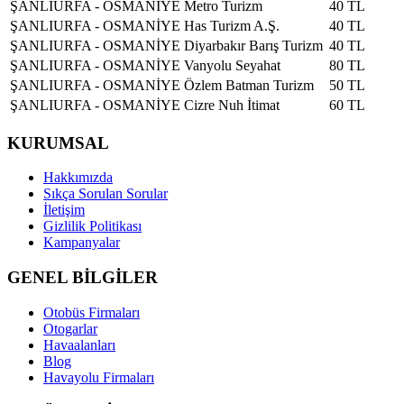
ŞANLIURFA - OSMANİYE
Metro Turizm
40 TL
ŞANLIURFA - OSMANİYE
Has Turizm A.Ş.
40 TL
ŞANLIURFA - OSMANİYE
Diyarbakır Barış Turizm
40 TL
ŞANLIURFA - OSMANİYE
Vanyolu Seyahat
80 TL
ŞANLIURFA - OSMANİYE
Özlem Batman Turizm
50 TL
ŞANLIURFA - OSMANİYE
Cizre Nuh İtimat
60 TL
KURUMSAL
Hakkımızda
Sıkça Sorulan Sorular
İletişim
Gizlilik Politikası
Kampanyalar
GENEL BİLGİLER
Otobüs Firmaları
Otogarlar
Havaalanları
Blog
Havayolu Firmaları