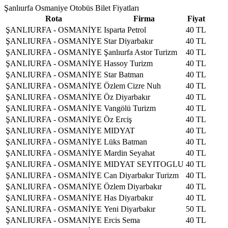
Şanlıurfa Osmaniye Otobüs Bilet Fiyatları
Rota
Firma
Fiyat
ŞANLIURFA - OSMANİYE
Isparta Petrol
40 TL
ŞANLIURFA - OSMANİYE
Star Diyarbakır
40 TL
ŞANLIURFA - OSMANİYE
Şanlıurfa Astor Turizm
40 TL
ŞANLIURFA - OSMANİYE
Hassoy Turizm
40 TL
ŞANLIURFA - OSMANİYE
Star Batman
40 TL
ŞANLIURFA - OSMANİYE
Özlem Cizre Nuh
40 TL
ŞANLIURFA - OSMANİYE
Öz Diyarbakır
40 TL
ŞANLIURFA - OSMANİYE
Vangölü Turizm
40 TL
ŞANLIURFA - OSMANİYE
Öz Erciş
40 TL
ŞANLIURFA - OSMANİYE
MIDYAT
40 TL
ŞANLIURFA - OSMANİYE
Lüks Batman
40 TL
ŞANLIURFA - OSMANİYE
Mardin Seyahat
40 TL
ŞANLIURFA - OSMANİYE
MIDYAT SEYITOGLU
40 TL
ŞANLIURFA - OSMANİYE
Can Diyarbakır Turizm
40 TL
ŞANLIURFA - OSMANİYE
Özlem Diyarbakır
40 TL
ŞANLIURFA - OSMANİYE
Has Diyarbakır
40 TL
ŞANLIURFA - OSMANİYE
Yeni Diyarbakır
50 TL
ŞANLIURFA - OSMANİYE
Ercis Sema
40 TL