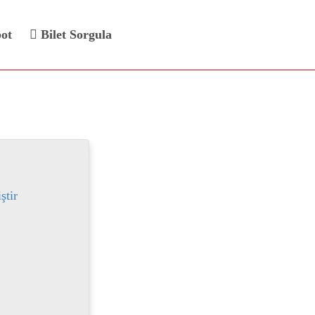
bot
Bilet Sorgula
i