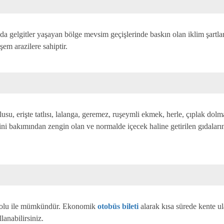
da gelgitler yaşayan bölge mevsim geçişlerinde baskın olan iklim şartları
em arazilere sahiptir.
rlusu, erişte tatlısı, lalanga, geremez, ruşeymli ekmek, herle, çıplak d
ini bakımından zengin olan ve normalde içecek haline getirilen gıdala
yolu ile mümkündür. Ekonomik
otobüs bileti
alarak kısa sürede kente u
lanabilirsiniz.