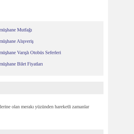
müşhane Mutfağı
üşhane Alışveriş
üşhane Varışlı Otobüs Seferleri
üşhane Bilet Fiyatları
erine olan merakı yüzünden hareketli zamanlar