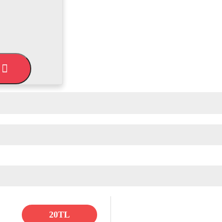
L
20TL