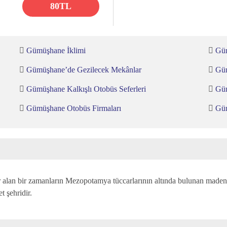
80TL
Gümüşhane İklimi
Gü
Gümüşhane’de Gezilecek Mekânlar
Güm
Gümüşhane Kalkışlı Otobüs Seferleri
Güm
Gümüşhane Otobüs Firmaları
Güm
lan bir zamanların Mezopotamya tüccarlarının altında bulunan madenl
t şehridir.