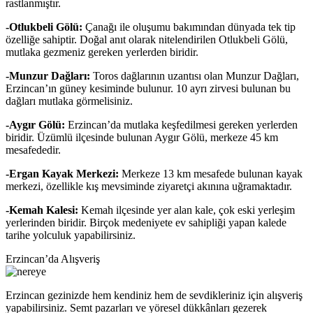
rastlanmıştır.
-Otlukbeli Gölü:
Çanağı ile oluşumu bakımından dünyada tek tip
özelliğe sahiptir. Doğal anıt olarak nitelendirilen Otlukbeli Gölü,
mutlaka gezmeniz gereken yerlerden biridir.
-Munzur Dağları:
Toros dağlarının uzantısı olan Munzur Dağları,
Erzincan’ın güney kesiminde bulunur. 10 ayrı zirvesi bulunan bu
dağları mutlaka görmelisiniz.
-Aygır Gölü:
Erzincan’da mutlaka keşfedilmesi gereken yerlerden
biridir. Üzümlü ilçesinde bulunan Aygır Gölü, merkeze 45 km
mesafededir.
-Ergan Kayak Merkezi:
Merkeze 13 km mesafede bulunan kayak
merkezi, özellikle kış mevsiminde ziyaretçi akınına uğramaktadır.
-Kemah Kalesi:
Kemah ilçesinde yer alan kale, çok eski yerleşim
yerlerinden biridir. Birçok medeniyete ev sahipliği yapan kalede
tarihe yolculuk yapabilirsiniz.
Erzincan’da Alışveriş
Erzincan gezinizde hem kendiniz hem de sevdikleriniz için alışveriş
yapabilirsiniz. Semt pazarları ve yöresel dükkânları gezerek