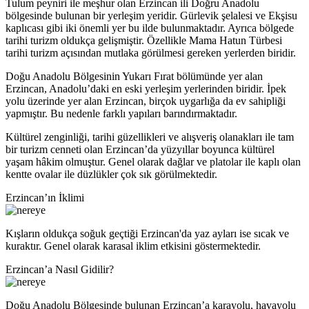
Tulum peyniri ile meşhur olan Erzincan ili Doğru Anadolu
bölgesinde bulunan bir yerleşim yeridir. Gürlevik şelalesi ve Ekşisu
kaplıcası gibi iki önemli yer bu ilde bulunmaktadır. Ayrıca bölgede
tarihi turizm oldukça gelişmiştir. Özellikle Mama Hatun Türbesi
tarihi turizm açısından mutlaka görülmesi gereken yerlerden biridir.
Doğu Anadolu Bölgesinin Yukarı Fırat bölümünde yer alan
Erzincan, Anadolu’daki en eski yerleşim yerlerinden biridir. İpek
yolu üzerinde yer alan Erzincan, birçok uygarlığa da ev sahipliği
yapmıştır. Bu nedenle farklı yapıları barındırmaktadır.
Kültürel zenginliği, tarihi güzellikleri ve alışveriş olanakları ile tam
bir turizm cenneti olan Erzincan’da yüzyıllar boyunca kültürel
yaşam hâkim olmuştur. Genel olarak dağlar ve platolar ile kaplı olan
kentte ovalar ile düzlükler çok sık görülmektedir.
Erzincan’ın İklimi
Kışların oldukça soğuk geçtiği Erzincan'da yaz ayları ise sıcak ve
kuraktır. Genel olarak karasal iklim etkisini göstermektedir.
Erzincan’a Nasıl Gidilir?
Doğu Anadolu Bölgesinde bulunan Erzincan’a karayolu, havayolu