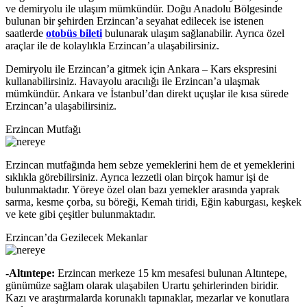
ve demiryolu ile ulaşım mümkündür. Doğu Anadolu Bölgesinde
bulunan bir şehirden Erzincan’a seyahat edilecek ise istenen
saatlerde
otobüs bileti
bulunarak ulaşım sağlanabilir. Ayrıca özel
araçlar ile de kolaylıkla Erzincan’a ulaşabilirsiniz.
Demiryolu ile Erzincan’a gitmek için Ankara – Kars ekspresini
kullanabilirsiniz. Havayolu aracılığı ile Erzincan’a ulaşmak
mümkündür. Ankara ve İstanbul’dan direkt uçuşlar ile kısa sürede
Erzincan’a ulaşabilirsiniz.
Erzincan Mutfağı
Erzincan mutfağında hem sebze yemeklerini hem de et yemeklerini
sıklıkla görebilirsiniz. Ayrıca lezzetli olan birçok hamur işi de
bulunmaktadır. Yöreye özel olan bazı yemekler arasında yaprak
sarma, kesme çorba, su böreği, Kemah tiridi, Eğin kaburgası, keşkek
ve kete gibi çeşitler bulunmaktadır.
Erzincan’da Gezilecek Mekanlar
-Altıntepe:
Erzincan merkeze 15 km mesafesi bulunan Altıntepe,
günümüze sağlam olarak ulaşabilen Urartu şehirlerinden biridir.
Kazı ve araştırmalarda korunaklı tapınaklar, mezarlar ve konutlara