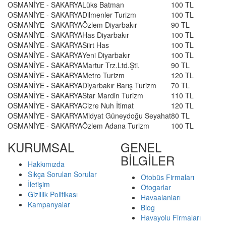
OSMANİYE - SAKARYA
Lüks Batman
100 TL
OSMANİYE - SAKARYA
Dilmenler Turizm
100 TL
OSMANİYE - SAKARYA
Özlem Diyarbakır
90 TL
OSMANİYE - SAKARYA
Has Diyarbakır
100 TL
OSMANİYE - SAKARYA
Siirt Has
100 TL
OSMANİYE - SAKARYA
Yeni Diyarbakır
100 TL
OSMANİYE - SAKARYA
Martur Trz.Ltd.Şti.
90 TL
OSMANİYE - SAKARYA
Metro Turizm
120 TL
OSMANİYE - SAKARYA
Diyarbakır Barış Turizm
70 TL
OSMANİYE - SAKARYA
Star Mardin Turizm
110 TL
OSMANİYE - SAKARYA
Cizre Nuh İtimat
120 TL
OSMANİYE - SAKARYA
Midyat Güneydoğu Seyahat
80 TL
OSMANİYE - SAKARYA
Özlem Adana Turizm
100 TL
KURUMSAL
GENEL
BİLGİLER
Hakkımızda
Sıkça Sorulan Sorular
Otobüs Firmaları
İletişim
Otogarlar
Gizlilik Politikası
Havaalanları
Kampanyalar
Blog
Havayolu Firmaları