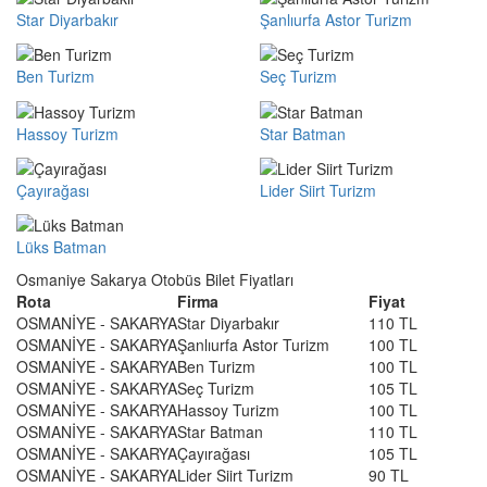
Star Diyarbakır
Şanlıurfa Astor Turizm
Ben Turizm
Seç Turizm
Hassoy Turizm
Star Batman
Çayırağası
Lider Siirt Turizm
Lüks Batman
Osmaniye Sakarya Otobüs Bilet Fiyatları
Rota
Firma
Fiyat
OSMANİYE - SAKARYA
Star Diyarbakır
110 TL
OSMANİYE - SAKARYA
Şanlıurfa Astor Turizm
100 TL
OSMANİYE - SAKARYA
Ben Turizm
100 TL
OSMANİYE - SAKARYA
Seç Turizm
105 TL
OSMANİYE - SAKARYA
Hassoy Turizm
100 TL
OSMANİYE - SAKARYA
Star Batman
110 TL
OSMANİYE - SAKARYA
Çayırağası
105 TL
OSMANİYE - SAKARYA
Lider Siirt Turizm
90 TL