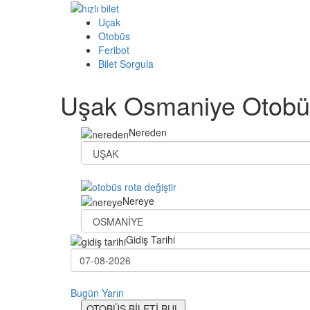
Uçak
Otobüs
Feribot
Bilet Sorgula
Uşak Osmaniye Otobüs
Nereden
Nereye
Gidiş Tarihi
Bugün
Yarın
OTOBÜS BİLETİ BUL