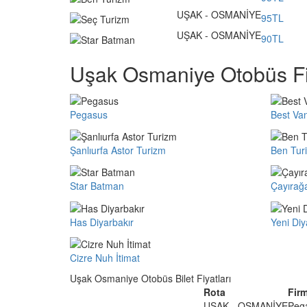
UŞAK - OSMANİYE
95TL
UŞAK - OSMANİYE
90TL
Uşak Osmaniye Otobüs Fi
Pegasus
Best Va
Şanlıurfa Astor Turizm
Ben Tur
Star Batman
Çayırağ
Has Diyarbakır
Yeni Diy
Cizre Nuh İtimat
Uşak Osmaniye Otobüs Bilet Fiyatları
Rota
Fir
UŞAK - OSMANİYE
Peg