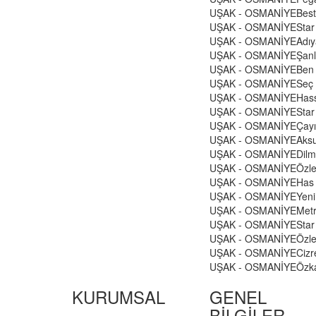
UŞAK - OSMANİYE
Best
UŞAK - OSMANİYE
Star
UŞAK - OSMANİYE
Adı
UŞAK - OSMANİYE
Şanl
UŞAK - OSMANİYE
Ben
UŞAK - OSMANİYE
Seç
UŞAK - OSMANİYE
Has
UŞAK - OSMANİYE
Sta
UŞAK - OSMANİYE
Çayı
UŞAK - OSMANİYE
Aks
UŞAK - OSMANİYE
Dilm
UŞAK - OSMANİYE
Özle
UŞAK - OSMANİYE
Has 
UŞAK - OSMANİYE
Yeni
UŞAK - OSMANİYE
Metr
UŞAK - OSMANİYE
Star
UŞAK - OSMANİYE
Özl
UŞAK - OSMANİYE
Cizr
UŞAK - OSMANİYE
Özk
KURUMSAL
GENEL
BİLGİLER