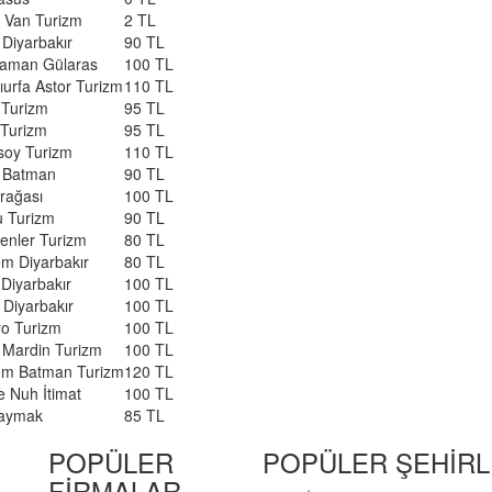
 Van Turizm
2 TL
 Diyarbakır
90 TL
yaman Gülaras
100 TL
ıurfa Astor Turizm
110 TL
 Turizm
95 TL
 Turizm
95 TL
soy Turizm
110 TL
r Batman
90 TL
rağası
100 TL
u Turizm
90 TL
enler Turizm
80 TL
m Diyarbakır
80 TL
Diyarbakır
100 TL
 Diyarbakır
100 TL
o Turizm
100 TL
 Mardin Turizm
100 TL
em Batman Turizm
120 TL
e Nuh İtimat
100 TL
aymak
85 TL
POPÜLER
POPÜLER ŞEHİR
FİRMALAR