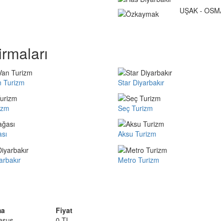
UŞAK - OSM
rmaları
n Turizm
Star Diyarbakır
izm
Seç Turizm
ası
Aksu Turizm
arbakır
Metro Turizm
ma
Fiyat
asus
0 TL