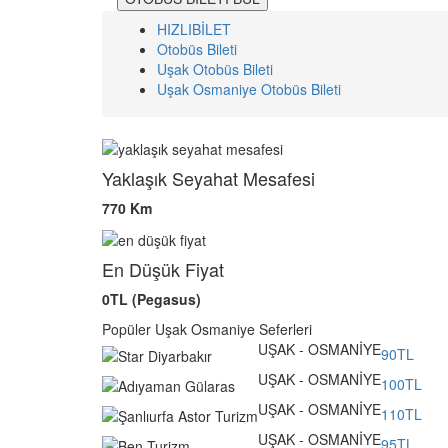
HIZLIBİLET
Otobüs Bileti
Uşak Otobüs Bileti
Uşak Osmaniye Otobüs Bileti
Yaklaşık Seyahat Mesafesi
770 Km
En Düşük Fiyat
0TL (Pegasus)
Popüler Uşak Osmaniye Seferleri
UŞAK - OSMANİYE
90TL
UŞAK - OSMANİYE
100TL
UŞAK - OSMANİYE
110TL
UŞAK - OSMANİYE
95TL