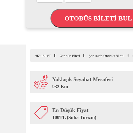
OTOBÜS BİLETİ BU
HIZLIBİLET
Otobüs Bileti
Şanlıurfa Otobüs Bileti
Yaklaşık Seyahat Mesafesi
932 Km
En Düşük Fiyat
100TL (Süha Turizm)