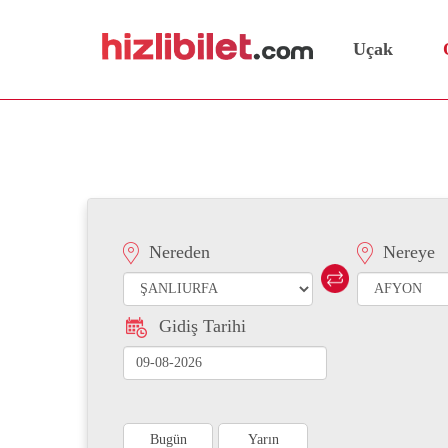
Uçak
Şanlıurfa Afyon Otobüs B
Nereden
Nereye
Gidiş Tarihi
Bugün
Yarın