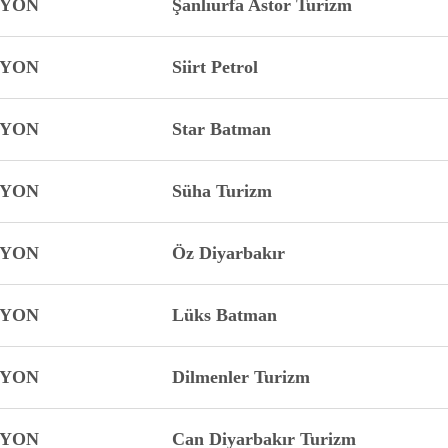
FYON
Şanlıurfa Astor Turizm
FYON
Siirt Petrol
FYON
Star Batman
FYON
Süha Turizm
FYON
Öz Diyarbakır
FYON
Lüks Batman
FYON
Dilmenler Turizm
FYON
Can Diyarbakır Turizm