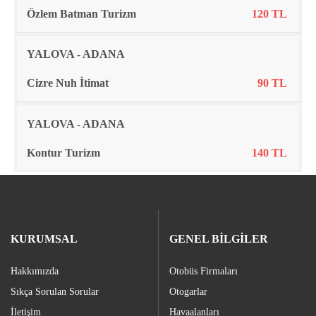
Özlem Batman Turizm
120 TL
YALOVA - ADANA
Cizre Nuh İtimat
90 TL
YALOVA - ADANA
Kontur Turizm
140 TL
KURUMSAL
GENEL BİLGİLER
Hakkımızda
Otobüs Firmaları
Sıkça Sorulan Sorular
Otogarlar
İletişim
Havaalanları