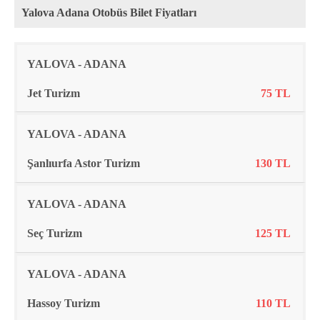
Yalova Adana Otobüs Bilet Fiyatları
Rota
Firma
Fiyat
YALOVA - ADANA
Jet Turizm
75 TL
YALOVA - ADANA
Şanlıurfa Astor Turizm
130 TL
YALOVA - ADANA
Seç Turizm
125 TL
YALOVA - ADANA
Hassoy Turizm
110 TL