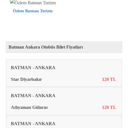
Özlem Batman Turizm
Batman Ankara Otobüs Bilet Fiyatları
Rota
Firma
Fiyat
BATMAN - ANKARA
Star Diyarbakır
120 TL
BATMAN - ANKARA
Adıyaman Gülaras
120 TL
BATMAN - ANKARA