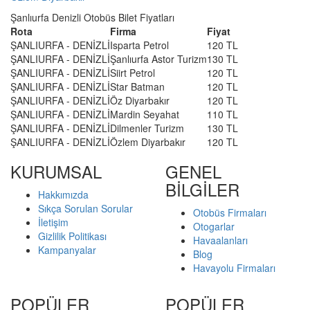
Şanlıurfa Denizli Otobüs Bilet Fiyatları
Rota
Firma
Fiyat
ŞANLIURFA - DENİZLİ
Isparta Petrol
120 TL
ŞANLIURFA - DENİZLİ
Şanlıurfa Astor Turizm
130 TL
ŞANLIURFA - DENİZLİ
Siirt Petrol
120 TL
ŞANLIURFA - DENİZLİ
Star Batman
120 TL
ŞANLIURFA - DENİZLİ
Öz Diyarbakır
120 TL
ŞANLIURFA - DENİZLİ
Mardin Seyahat
110 TL
ŞANLIURFA - DENİZLİ
Dilmenler Turizm
130 TL
ŞANLIURFA - DENİZLİ
Özlem Diyarbakır
120 TL
KURUMSAL
GENEL
BİLGİLER
Hakkımızda
Sıkça Sorulan Sorular
Otobüs Firmaları
İletişim
Otogarlar
Gizlilik Politikası
Havaalanları
Kampanyalar
Blog
Havayolu Firmaları
POPÜLER
POPÜLER