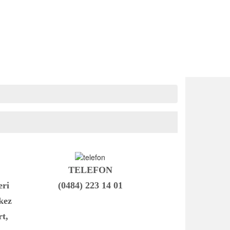
TELEFON
eri
(0484) 223 14 01
kez
rt,