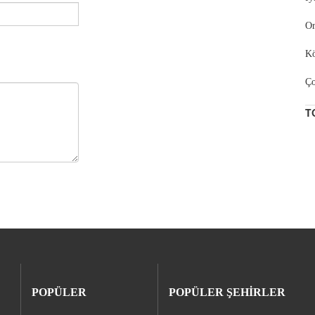
Or
Kö
Ço
T
POPÜLER
POPÜLER ŞEHİRLER