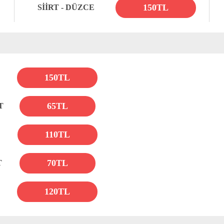
150TL
SİİRT - DÜZCE
150TL
65TL
T
110TL
70TL
T
120TL