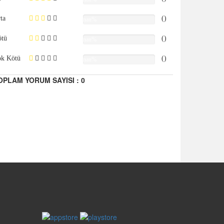
ta
()
nan%
tü
()
nan%
k Kötü
()
nan%
OPLAM YORUM SAYISI : 0