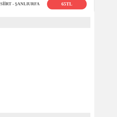
65TL
SİİRT - ŞANLIURFA