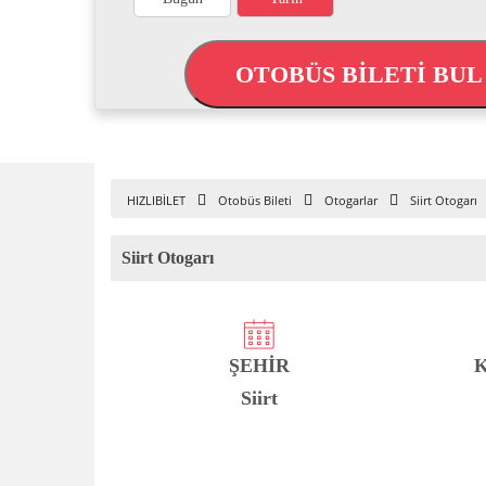
OTOBÜS BİLETİ BU
HIZLIBİLET
Otobüs Bileti
Otogarlar
Siirt Otogarı
Siirt Otogarı
ŞEHİR
Siirt