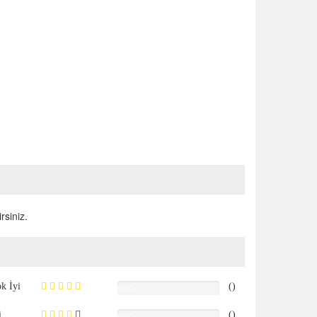
rsiniz.
k İyi
()
nan%
i
()
nan%