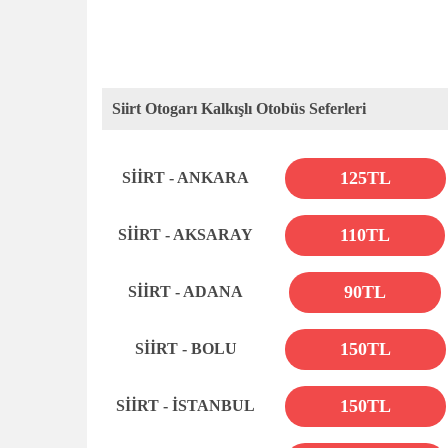
Siirt Otogarı Kalkışlı Otobüs Seferleri
125TL
SİİRT - ANKARA
110TL
SİİRT - AKSARAY
90TL
SİİRT - ADANA
150TL
SİİRT - BOLU
150TL
SİİRT - İSTANBUL