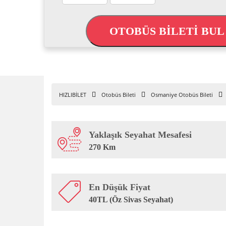
OTOBÜS BİLETİ BU
HIZLIBİLET
Otobüs Bileti
Osmaniye Otobüs Bileti
Yaklaşık Seyahat Mesafesi
270 Km
En Düşük Fiyat
40TL (Öz Sivas Seyahat)