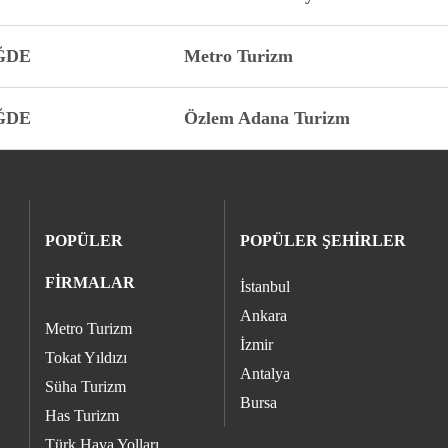
ĞDE
Metro Turizm
ĞDE
Özlem Adana Turizm
POPÜLER
POPÜLER ŞEHİRLER
FİRMALAR
İstanbul
Ankara
Metro Turizm
İzmir
Tokat Yıldızı
Antalya
Süha Turizm
Bursa
Has Turizm
Türk Hava Yolları