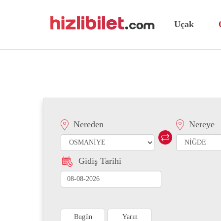
Uçak
Osmaniye Niğde Otobüs 
Nereden
Nereye
Gidiş Tarihi
Bugün
Yarın