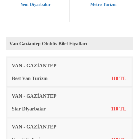
Yeni Diyarbakır
Metro Turizm
Van Gaziantep Otobüs Bilet Fiyatları
Rota
Firma
Fiyat
VAN - GAZİANTEP
Best Van Turizm
110 TL
VAN - GAZİANTEP
Star Diyarbakır
110 TL
VAN - GAZİANTEP