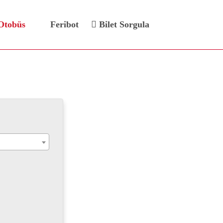
Otobüs
Feribot
Bilet Sorgula
leti