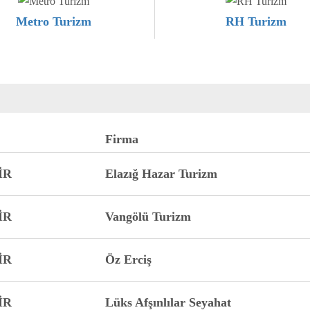
Metro Turizm
RH Turizm
Firma
İR
Elazığ Hazar Turizm
İR
Vangölü Turizm
İR
Öz Erciş
İR
Lüks Afşınlılar Seyahat