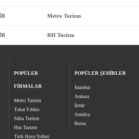
İR
Metro Turizm
İR
RH Turizm
POPÜLER
POPÜLER ŞEHİRLER
FİRMALAR
İstanbul
Ankara
Metro Turizm
İzmir
Tokat Yıldızı
Antalya
Süha Turizm
Bursa
Has Turizm
Türk Hava Yolları