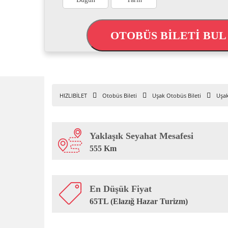
OTOBÜS BİLETİ BU
HIZLIBİLET
Otobüs Bileti
Uşak Otobüs Bileti
Uşak
Yaklaşık Seyahat Mesafesi
555 Km
En Düşük Fiyat
65TL (Elazığ Hazar Turizm)