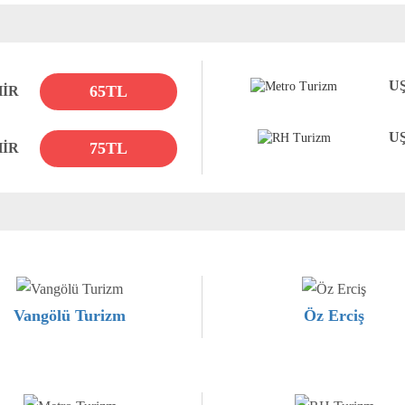
U
65TL
HİR
U
75TL
HİR
Vangölü Turizm
Öz Erciş