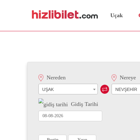
Uçak
Uşak Nevşehir Otobüs Bi
Nereden
Nereye
UŞAK
NEVŞEHİR
Gidiş Tarihi
Bugün
Yarın