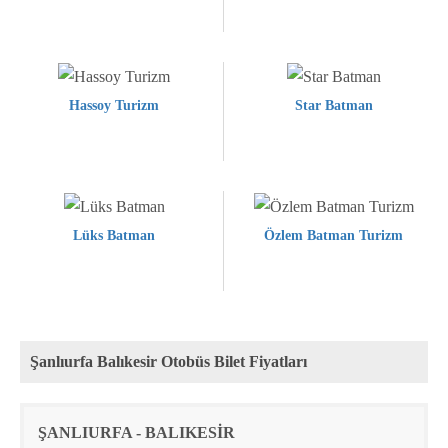
Hassoy Turizm
Star Batman
Lüks Batman
Özlem Batman Turizm
Şanlıurfa Balıkesir Otobüs Bilet Fiyatları
Rota
Firma
Fiyat
ŞANLIURFA - BALIKESİR