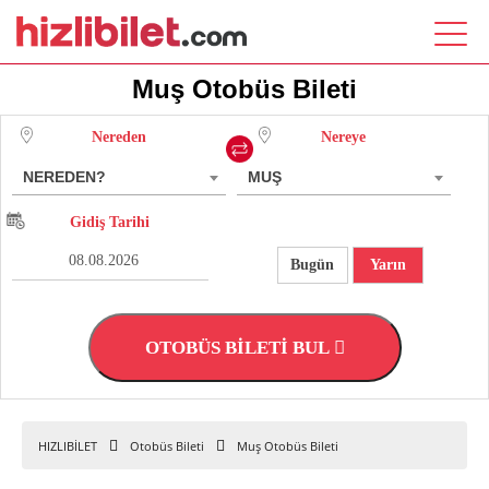
Muş Otobüs Bileti
Nereden
Nereye
NEREDEN?
MUŞ
Gidiş Tarihi
Bugün
Yarın
OTOBÜS BİLETİ BUL
HIZLIBİLET
Otobüs Bileti
Muş Otobüs Bileti