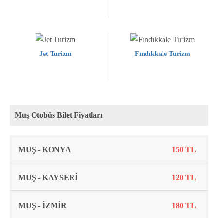
Jet Turizm
Fındıkkale Turizm
Muş Otobüs Bilet Fiyatları
Rota
Fiyat
MUŞ - KONYA
150 TL
MUŞ - KAYSERİ
120 TL
MUŞ - İZMİR
180 TL