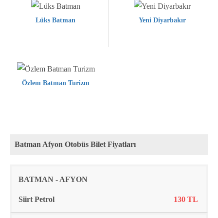
Lüks Batman
Yeni Diyarbakır
Özlem Batman Turizm
Batman Afyon Otobüs Bilet Fiyatları
Rota
Firma
Fiyat
BATMAN - AFYON
Siirt Petrol
130 TL