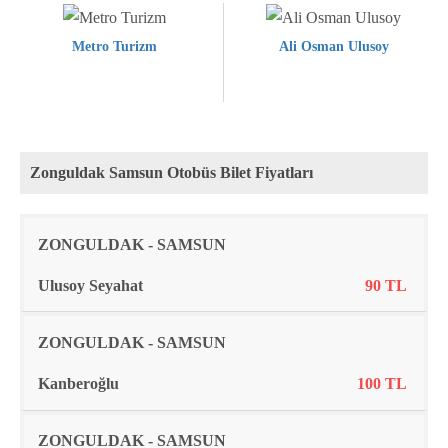
Metro Turizm
Ali Osman Ulusoy
Zonguldak Samsun Otobüs Bilet Fiyatları
Rota
Firma
Fiyat
ZONGULDAK - SAMSUN
Ulusoy Seyahat
90 TL
ZONGULDAK - SAMSUN
Kanberoğlu
100 TL
ZONGULDAK - SAMSUN