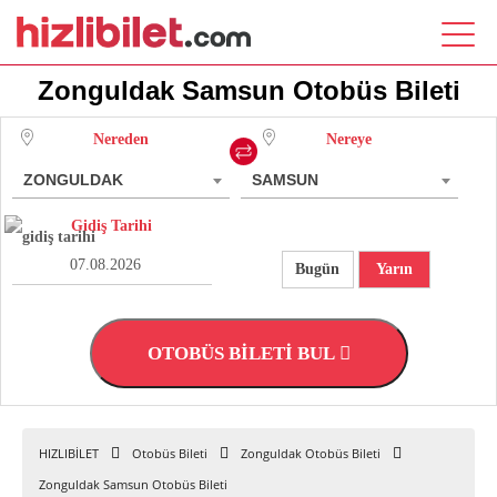
Zonguldak Samsun Otobüs Bileti
Nereden
Nereye
ZONGULDAK
SAMSUN
Gidiş Tarihi
Bugün
Yarın
OTOBÜS BİLETİ BUL
HIZLIBİLET
Otobüs Bileti
Zonguldak Otobüs Bileti
Zonguldak Samsun Otobüs Bileti