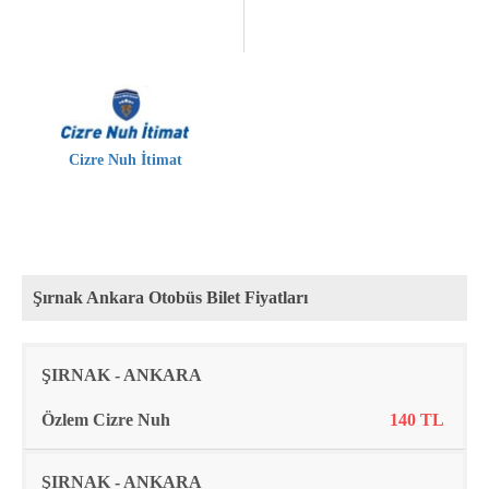
Cizre Nuh İtimat
Şırnak Ankara Otobüs Bilet Fiyatları
Rota
Firma
Fiyat
ŞIRNAK - ANKARA
Özlem Cizre Nuh
140 TL
ŞIRNAK - ANKARA