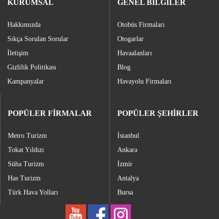
KURUMSAL
GENEL BİLGİLER
Hakkımızda
Otobüs Firmaları
Sıkça Sorulan Sorular
Otogarlar
İletişim
Havaalanları
Gizlilik Politikası
Blog
Kampanyalar
Havayolu Firmaları
POPÜLER FİRMALAR
POPÜLER ŞEHİRLER
Metro Turizm
İstanbul
Tokat Yıldızı
Ankara
Süha Turizm
İzmir
Has Turizm
Antalya
Türk Hava Yolları
Bursa