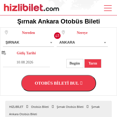
Şırnak Ankara Otobüs Bileti
Nereden
Nereye
ŞIRNAK
ANKARA
Gidiş Tarihi
Bugün
Yarın
OTOBÜS BİLETİ BUL
HIZLIBİLET
Otobüs Bileti
Şırnak Otobüs Bileti
Şırnak
Ankara Otobüs Bileti