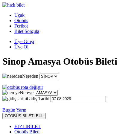
Uçak
Otobüs
Feribot
Bilet Sorgula
Üye Girişi
Üye Ol
Sinop Amasya Otobüs Bileti
Nereden
Nereye
Gidiş Tarihi
Bugün
Yarın
OTOBÜS BİLETİ BUL
HIZLIBİLET
Otobüs Bileti