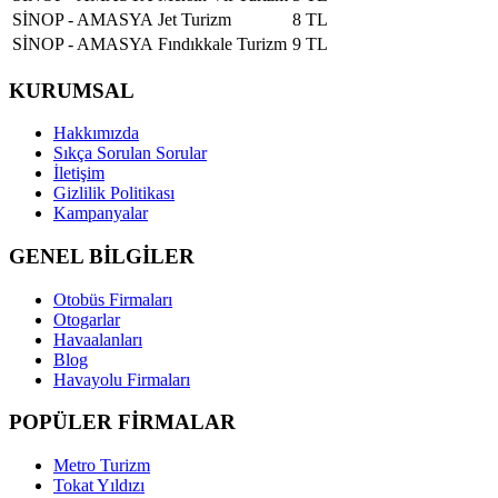
SİNOP - AMASYA
Jet Turizm
8 TL
SİNOP - AMASYA
Fındıkkale Turizm
9 TL
KURUMSAL
Hakkımızda
Sıkça Sorulan Sorular
İletişim
Gizlilik Politikası
Kampanyalar
GENEL BİLGİLER
Otobüs Firmaları
Otogarlar
Havaalanları
Blog
Havayolu Firmaları
POPÜLER FİRMALAR
Metro Turizm
Tokat Yıldızı