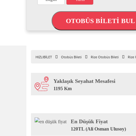
OTOBÜS BİLETİ BU
HIZLIBİLET
Otobüs Bileti
Rize Otobüs Bileti
Rize 
Yaklaşık Seyahat Mesafesi
1195 Km
En Düşük Fiyat
120TL (Ali Osman Ulusoy)