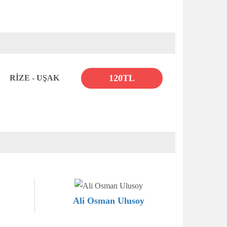
120TL
RİZE - UŞAK
Ali Osman Ulusoy