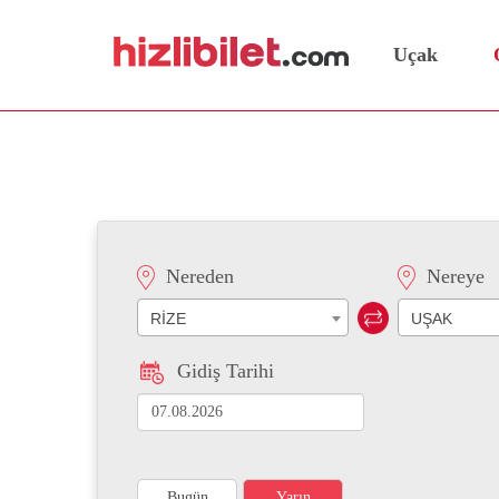
Uçak
Rize Uşak Otobüs Bileti
Nereden
Nereye
RİZE
UŞAK
Gidiş Tarihi
Bugün
Yarın