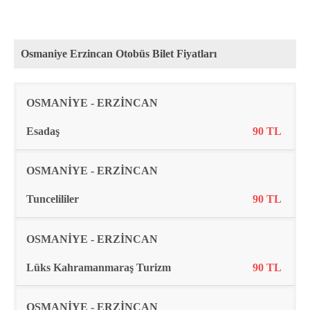
Osmaniye Erzincan Otobüs Bilet Fiyatları
Rota
Firma
Fiyat
OSMANİYE - ERZİNCAN
Esadaş
90 TL
OSMANİYE - ERZİNCAN
Tuncelililer
90 TL
OSMANİYE - ERZİNCAN
Lüks Kahramanmaraş Turizm
90 TL
OSMANİYE - ERZİNCAN