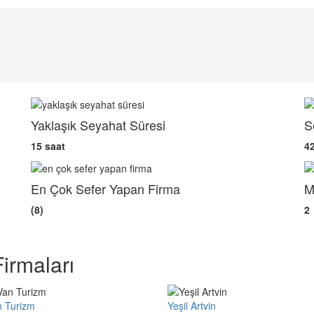
Yaklaşık Seyahat Süresi
S
15 saat
4
En Çok Sefer Yapan Firma
M
(8)
2
irmaları
n Turizm
Yeşil Artvin