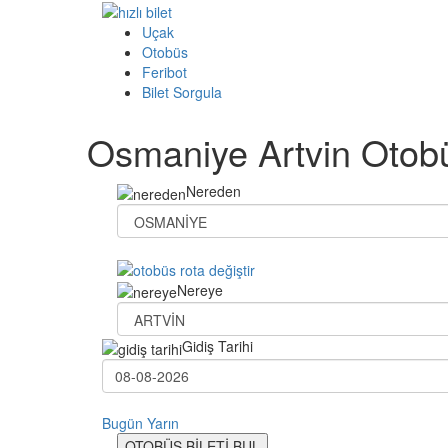
Uçak
Otobüs
Feribot
Bilet Sorgula
Osmaniye Artvin Otobü
Nereden
Nereye
Gidiş Tarihi
Bugün
Yarın
OTOBÜS BİLETİ BUL