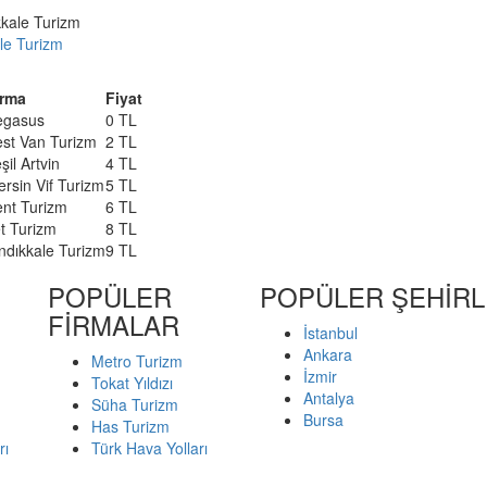
le Turizm
irma
Fiyat
egasus
0 TL
st Van Turizm
2 TL
şil Artvin
4 TL
rsin Vif Turizm
5 TL
nt Turizm
6 TL
t Turizm
8 TL
ndıkkale Turizm
9 TL
POPÜLER
POPÜLER ŞEHİR
FİRMALAR
İstanbul
Ankara
Metro Turizm
İzmir
Tokat Yıldızı
Antalya
Süha Turizm
Bursa
Has Turizm
rı
Türk Hava Yolları