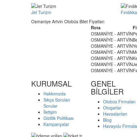
Jet Turizm
Fındıkka
Osmaniye Artvin Otobüs Bilet Fiyatları
Rota
F
OSMANİYE - ARTVİN
P
OSMANİYE - ARTVİN
Be
OSMANİYE - ARTVİN
Ye
OSMANİYE - ARTVİN
Me
OSMANİYE - ARTVİN
Ke
OSMANİYE - ARTVİN
Je
OSMANİYE - ARTVİN
Fı
KURUMSAL
GENEL
BİLGİLER
Hakkımızda
Sıkça Sorulan
Otobüs Firmaları
Sorular
Otogarlar
İletişim
Havaalanları
Gizlilik Politikası
Blog
Kampanyalar
Havayolu Firmala