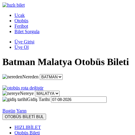
Uçak
Otobüs
Feribot
Bilet Sorgula
Üye Girişi
Üye Ol
Batman Malatya Otobüs Bileti
Nereden
Nereye
Gidiş Tarihi
Bugün
Yarın
OTOBÜS BİLETİ BUL
HIZLIBİLET
Otobüs Bileti