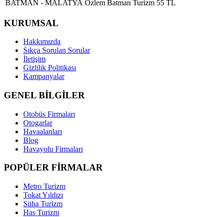
BATMAN - MALATYA
Özlem Batman Turizm
55 TL
KURUMSAL
Hakkımızda
Sıkça Sorulan Sorular
İletişim
Gizlilik Politikası
Kampanyalar
GENEL BİLGİLER
Otobüs Firmaları
Otogarlar
Havaalanları
Blog
Havayolu Firmaları
POPÜLER FİRMALAR
Metro Turizm
Tokat Yıldızı
Süha Turizm
Has Turizm