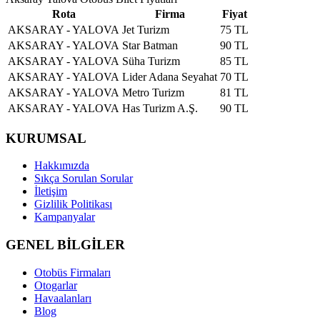
Rota
Firma
Fiyat
AKSARAY - YALOVA
Jet Turizm
75 TL
AKSARAY - YALOVA
Star Batman
90 TL
AKSARAY - YALOVA
Süha Turizm
85 TL
AKSARAY - YALOVA
Lider Adana Seyahat
70 TL
AKSARAY - YALOVA
Metro Turizm
81 TL
AKSARAY - YALOVA
Has Turizm A.Ş.
90 TL
KURUMSAL
Hakkımızda
Sıkça Sorulan Sorular
İletişim
Gizlilik Politikası
Kampanyalar
GENEL BİLGİLER
Otobüs Firmaları
Otogarlar
Havaalanları
Blog