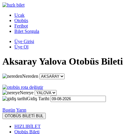
Uçak
Otobüs
Feribot
Bilet Sorgula
Üye Girişi
Üye Ol
Aksaray Yalova Otobüs Bileti
Nereden
Nereye
Gidiş Tarihi
Bugün
Yarın
OTOBÜS BİLETİ BUL
HIZLIBİLET
Otobüs Bileti