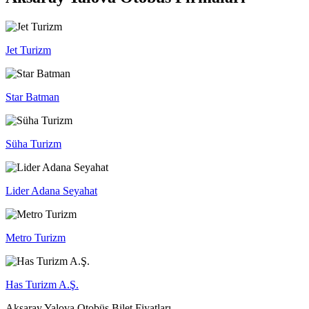
Jet Turizm
Star Batman
Süha Turizm
Lider Adana Seyahat
Metro Turizm
Has Turizm A.Ş.
Aksaray Yalova Otobüs Bilet Fiyatları