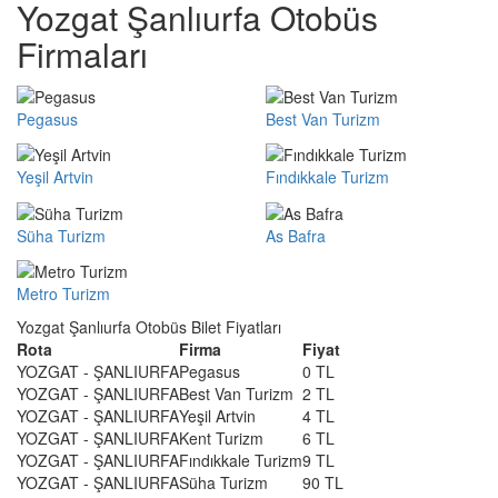
Yozgat Şanlıurfa Otobüs
Firmaları
Pegasus
Best Van Turizm
Yeşil Artvin
Fındıkkale Turizm
Süha Turizm
As Bafra
Metro Turizm
Yozgat Şanlıurfa Otobüs Bilet Fiyatları
Rota
Firma
Fiyat
YOZGAT - ŞANLIURFA
Pegasus
0 TL
YOZGAT - ŞANLIURFA
Best Van Turizm
2 TL
YOZGAT - ŞANLIURFA
Yeşil Artvin
4 TL
YOZGAT - ŞANLIURFA
Kent Turizm
6 TL
YOZGAT - ŞANLIURFA
Fındıkkale Turizm
9 TL
YOZGAT - ŞANLIURFA
Süha Turizm
90 TL