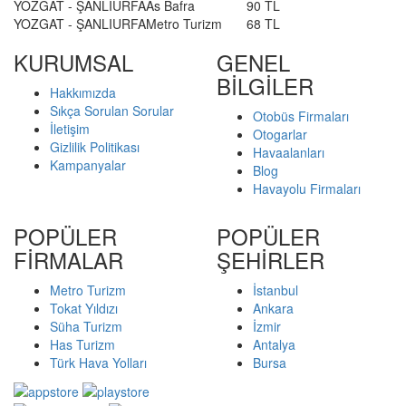
YOZGAT - ŞANLIURFA
As Bafra
90 TL
YOZGAT - ŞANLIURFA
Metro Turizm
68 TL
KURUMSAL
GENEL
BİLGİLER
Hakkımızda
Sıkça Sorulan Sorular
Otobüs Firmaları
İletişim
Otogarlar
Gizlilik Politikası
Havaalanları
Kampanyalar
Blog
Havayolu Firmaları
POPÜLER
POPÜLER
FİRMALAR
ŞEHİRLER
Metro Turizm
İstanbul
Tokat Yıldızı
Ankara
Süha Turizm
İzmir
Has Turizm
Antalya
Türk Hava Yolları
Bursa