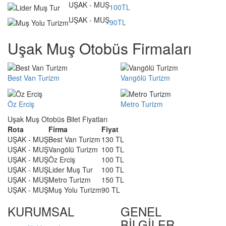
UŞAK - MUŞ
100TL
UŞAK - MUŞ
90TL
Uşak Muş Otobüs Firmaları
Best Van Turizm
Vangölü Turizm
Öz Erciş
Metro Turizm
Uşak Muş Otobüs Bilet Fiyatları
Rota
Firma
Fiyat
UŞAK - MUŞ
Best Van Turizm
130 TL
UŞAK - MUŞ
Vangölü Turizm
100 TL
UŞAK - MUŞ
Öz Erciş
100 TL
UŞAK - MUŞ
Lider Muş Tur
100 TL
UŞAK - MUŞ
Metro Turizm
150 TL
UŞAK - MUŞ
Muş Yolu Turizm
90 TL
KURUMSAL
GENEL
BİLGİLER