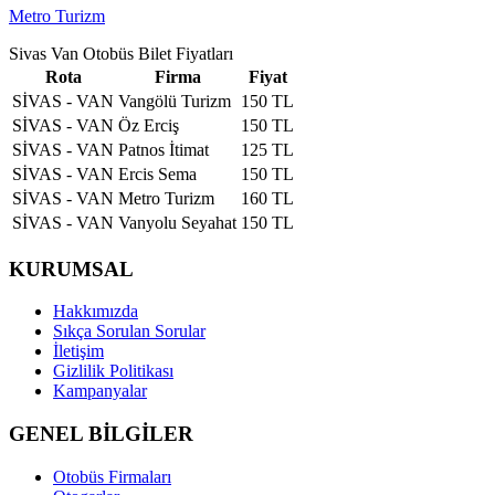
Metro Turizm
Sivas Van Otobüs Bilet Fiyatları
Rota
Firma
Fiyat
SİVAS - VAN
Vangölü Turizm
150 TL
SİVAS - VAN
Öz Erciş
150 TL
SİVAS - VAN
Patnos İtimat
125 TL
SİVAS - VAN
Ercis Sema
150 TL
SİVAS - VAN
Metro Turizm
160 TL
SİVAS - VAN
Vanyolu Seyahat
150 TL
KURUMSAL
Hakkımızda
Sıkça Sorulan Sorular
İletişim
Gizlilik Politikası
Kampanyalar
GENEL BİLGİLER
Otobüs Firmaları