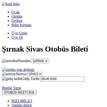
Uçak
Otobüs
Feribot
Bilet Sorgula
Üye Girişi
Üye Ol
Şırnak Sivas Otobüs Bileti
Nereden
Nereye
Gidiş Tarihi
Bugün
Yarın
OTOBÜS BİLETİ BUL
HIZLIBİLET
Otobüs Bileti