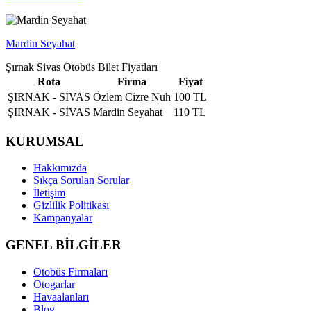
Mardin Seyahat
Şırnak Sivas Otobüs Bilet Fiyatları
Rota
Firma
Fiyat
ŞIRNAK - SİVAS
Özlem Cizre Nuh
100 TL
ŞIRNAK - SİVAS
Mardin Seyahat
110 TL
KURUMSAL
Hakkımızda
Sıkça Sorulan Sorular
İletişim
Gizlilik Politikası
Kampanyalar
GENEL BİLGİLER
Otobüs Firmaları
Otogarlar
Havaalanları
Blog