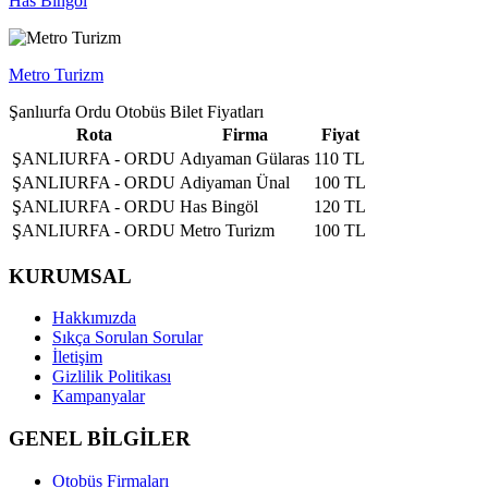
Has Bingöl
Metro Turizm
Şanlıurfa Ordu Otobüs Bilet Fiyatları
Rota
Firma
Fiyat
ŞANLIURFA - ORDU
Adıyaman Gülaras
110 TL
ŞANLIURFA - ORDU
Adiyaman Ünal
100 TL
ŞANLIURFA - ORDU
Has Bingöl
120 TL
ŞANLIURFA - ORDU
Metro Turizm
100 TL
KURUMSAL
Hakkımızda
Sıkça Sorulan Sorular
İletişim
Gizlilik Politikası
Kampanyalar
GENEL BİLGİLER
Otobüs Firmaları