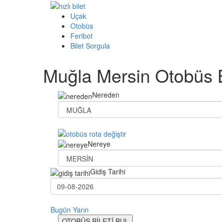
Uçak
Otobüs
Feribot
Bilet Sorgula
Muğla Mersin Otobüs B
Nereden
Nereye
Gidiş Tarihi
Bugün
Yarın
OTOBÜS BİLETİ BUL