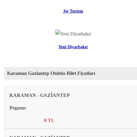
Jet Turizm
Yeni Diyarbakır
Karaman Gaziantep Otobüs Bilet Fiyatları
Rota
Firma
Fiyat
KARAMAN - GAZİANTEP
Pegasus
0 TL