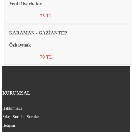
Yeni Diyarbakır
75 TL
KARAMAN - GAZİANTEP
Özkaymak
70 TL
KURUMSAL
Hakkımızda
Sıkça Sorulan Sorular
İletişim