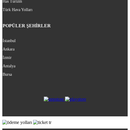
Has Turizm
Türk Hava Yolları
POPÜLER ŞEHİRLER
İstanbul
Ankara
İzmir
Antalya
Bursa