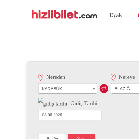
Uçak
Karabük Elazığ Otobüs Bi
Nereden
Nereye
KARABÜK
ELAZIĞ
Gidiş Tarihi
Bugün
Yarın