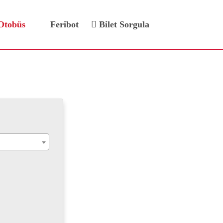
Otobüs
Feribot
Bilet Sorgula
leti