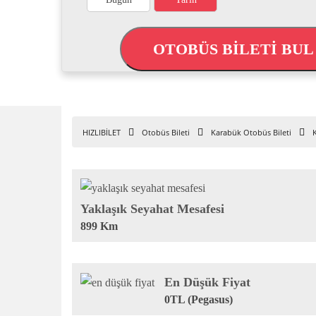
OTOBÜS BİLETİ BU
HIZLIBİLET
Otobüs Bileti
Karabük Otobüs Bileti
Yaklaşık Seyahat Mesafesi
899 Km
En Düşük Fiyat
0TL (Pegasus)