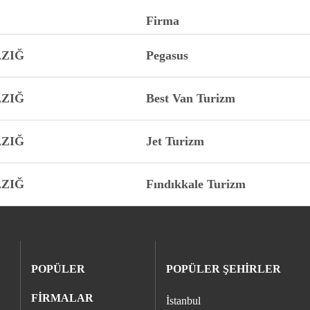
Firma
AZIĞ
Pegasus
AZIĞ
Best Van Turizm
AZIĞ
Jet Turizm
AZIĞ
Fındıkkale Turizm
POPÜLER
POPÜLER ŞEHİRLER
FİRMALAR
İstanbul