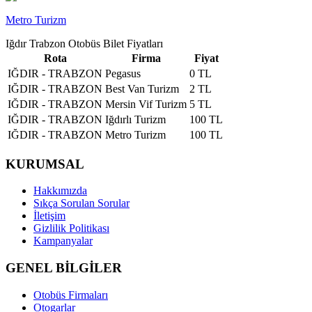
Metro Turizm
Iğdır Trabzon Otobüs Bilet Fiyatları
Rota
Firma
Fiyat
IĞDIR - TRABZON
Pegasus
0 TL
IĞDIR - TRABZON
Best Van Turizm
2 TL
IĞDIR - TRABZON
Mersin Vif Turizm
5 TL
IĞDIR - TRABZON
Iğdırlı Turizm
100 TL
IĞDIR - TRABZON
Metro Turizm
100 TL
KURUMSAL
Hakkımızda
Sıkça Sorulan Sorular
İletişim
Gizlilik Politikası
Kampanyalar
GENEL BİLGİLER
Otobüs Firmaları
Otogarlar