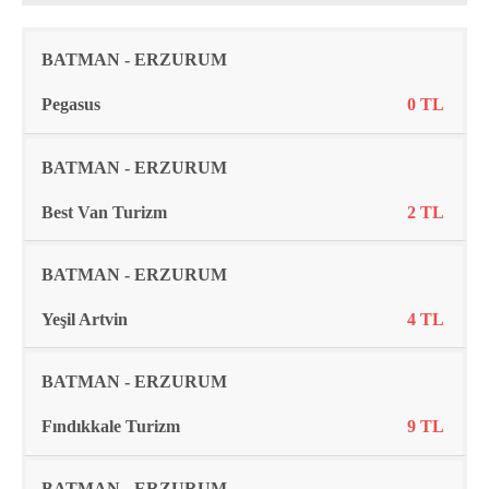
Rota
Firma
Fiyat
BATMAN - ERZURUM
Pegasus
0 TL
BATMAN - ERZURUM
Best Van Turizm
2 TL
BATMAN - ERZURUM
Yeşil Artvin
4 TL
BATMAN - ERZURUM
Fındıkkale Turizm
9 TL
BATMAN - ERZURUM