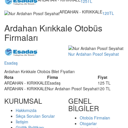
125TL
ARDAHAN - KIRIKKALE
120TL
Ardahan Kırıkkale Otobüs
Firmaları
Nur Ardahan Posof Seyahat
Esadaş
Ardahan Kırıkkale Otobüs Bilet Fiyatları
Rota
Firma
Fiyat
ARDAHAN - KIRIKKALE
Esadaş
125 TL
ARDAHAN - KIRIKKALE
Nur Ardahan Posof Seyahat
120 TL
KURUMSAL
GENEL
BİLGİLER
Hakkımızda
Sıkça Sorulan Sorular
Otobüs Firmaları
İletişim
Otogarlar
Gizlilik Politikası