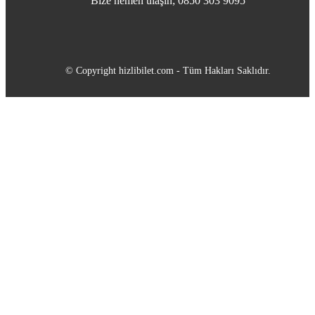
Bize hemen ulaşın; 0850 303 9095
© Copyright hizlibilet.com - Tüm Hakları Saklıdır.