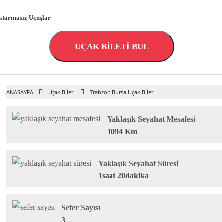
ktarmasız Uçuşlar
UÇAK BİLETİ BUL
ANASAYFA
Uçak Bileti
Trabzon Bursa Uçak Bileti
Yaklaşık Seyahat Mesafesi
1094 Km
Yaklaşık Seyahat Süresi
1saat 20dakika
Sefer Sayısı
3