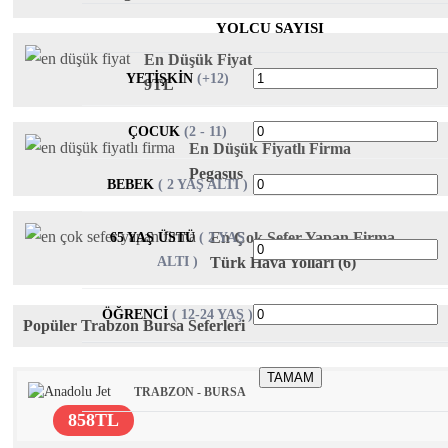
YOLCU SAYISI
En Düşük Fiyat
YETİŞKİN
(+12)
9TL
ÇOCUK
(2 - 11)
En Düşük Fiyatlı Firma
Pegasus
BEBEK
( 2 YAŞ ALTI )
En Çok Sefer Yapan Firma
65 YAŞ ÜSTÜ
( 2 YAŞ
Türk Hava Yolları (6)
ALTI )
ÖĞRENCI
( 12-24 YAŞ )
Popüler Trabzon Bursa Seferleri
TAMAM
TRABZON - BURSA
858TL