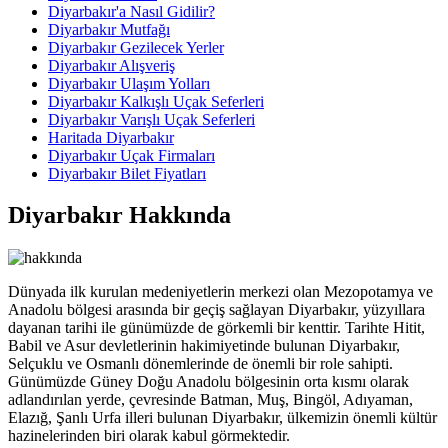
Diyarbakır'a Nasıl Gidilir?
Diyarbakır Mutfağı
Diyarbakır Gezilecek Yerler
Diyarbakır Alışveriş
Diyarbakır Ulaşım Yolları
Diyarbakır Kalkışlı Uçak Seferleri
Diyarbakır Varışlı Uçak Seferleri
Haritada Diyarbakır
Diyarbakır Uçak Firmaları
Diyarbakır Bilet Fiyatları
Diyarbakır Hakkında
Dünyada ilk kurulan medeniyetlerin merkezi olan Mezopotamya ve
Anadolu bölgesi arasında bir geçiş sağlayan Diyarbakır, yüzyıllara
dayanan tarihi ile günümüzde de görkemli bir kenttir. Tarihte Hitit,
Babil ve Asur devletlerinin hakimiyetinde bulunan Diyarbakır,
Selçuklu ve Osmanlı dönemlerinde de önemli bir role sahipti.
Günümüzde Güney Doğu Anadolu bölgesinin orta kısmı olarak
adlandırılan yerde, çevresinde Batman, Muş, Bingöl, Adıyaman,
Elazığ, Şanlı Urfa illeri bulunan Diyarbakır, ülkemizin önemli kültür
hazinelerinden biri olarak kabul görmektedir.