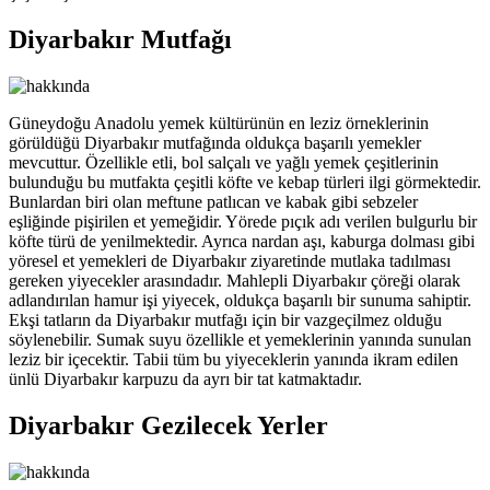
Diyarbakır Mutfağı
Güneydoğu Anadolu yemek kültürünün en leziz örneklerinin
görüldüğü Diyarbakır mutfağında oldukça başarılı yemekler
mevcuttur. Özellikle etli, bol salçalı ve yağlı yemek çeşitlerinin
bulunduğu bu mutfakta çeşitli köfte ve kebap türleri ilgi görmektedir.
Bunlardan biri olan meftune patlıcan ve kabak gibi sebzeler
eşliğinde pişirilen et yemeğidir. Yörede pıçık adı verilen bulgurlu bir
köfte türü de yenilmektedir. Ayrıca nardan aşı, kaburga dolması gibi
yöresel et yemekleri de Diyarbakır ziyaretinde mutlaka tadılması
gereken yiyecekler arasındadır. Mahlepli Diyarbakır çöreği olarak
adlandırılan hamur işi yiyecek, oldukça başarılı bir sunuma sahiptir.
Ekşi tatların da Diyarbakır mutfağı için bir vazgeçilmez olduğu
söylenebilir. Sumak suyu özellikle et yemeklerinin yanında sunulan
leziz bir içecektir. Tabii tüm bu yiyeceklerin yanında ikram edilen
ünlü Diyarbakır karpuzu da ayrı bir tat katmaktadır.
Diyarbakır Gezilecek Yerler