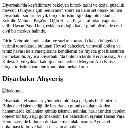
Diyarbakır'da keşfedilmeyi bekleyen birçok tarihi ve doğal güzellik
mevcut. Dünyada Çin Seddi'nden sonra en uzun set olarak bilinen
Diyarbakır surları her yıl, birçok turistin ilgi odağı olmaktadır.
Sokullu Mehmet Paşa'nın Oğlu Hasan Paşa tarafından yaptırılan
tarihi Hasan Paşa Hanı, eskiden olduğu kadar günümüzde de cıvıl
cıvıl bir merkez halinde.
Dicle Nehrinin engin suları ve surların arasında kalan bölgedeki
verimli topraklarda bulunan Hevsel bahçeleri, yemyeşil doğası ve
temiz havası ile ziyaretçilerine kendilerini bir rüyada gibi hissettiren
bir mekandır. Ayrıca Diyarbakır'da bulunan tarihi Kervansaray, Asur
Kalesi, 3. yüzyıldan kaldığı tahmin edilen Meryem Ana Kilisesi,
birçok turistin ziyaretine konu olan mekanlardır.
Diyarbakır Alışveriş
Diyarbakır, el sanatları yönünden oldukça gelişmiş bir ilimizdir.
Bölgede el işlemeciliği ile hazırlanan gümüş takılar, eskiden
hamamlarda kullanılan gümüş işlemeli nalınlar, hasır işinden yapılan
objeler bir hayli ilgi görmektedir. Bu bahsedilen eşyalar Hasan Paşa
Hanı üzerinde bulunan dükkanlardan alabilirsiniz. Ayrıca el
dokuması kilim ve halılar da satın alınabilir.