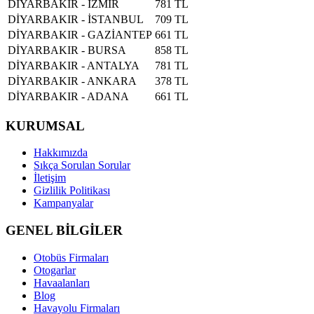
DİYARBAKIR - İZMİR
781 TL
DİYARBAKIR - İSTANBUL
709 TL
DİYARBAKIR - GAZİANTEP
661 TL
DİYARBAKIR - BURSA
858 TL
DİYARBAKIR - ANTALYA
781 TL
DİYARBAKIR - ANKARA
378 TL
DİYARBAKIR - ADANA
661 TL
KURUMSAL
Hakkımızda
Sıkça Sorulan Sorular
İletişim
Gizlilik Politikası
Kampanyalar
GENEL BİLGİLER
Otobüs Firmaları
Otogarlar
Havaalanları
Blog
Havayolu Firmaları