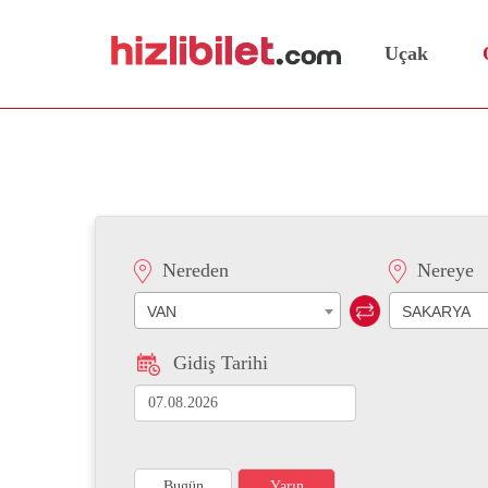
Uçak
Van Sakarya Otobüs Bile
Nereden
Nereye
VAN
SAKARYA
Gidiş Tarihi
Bugün
Yarın