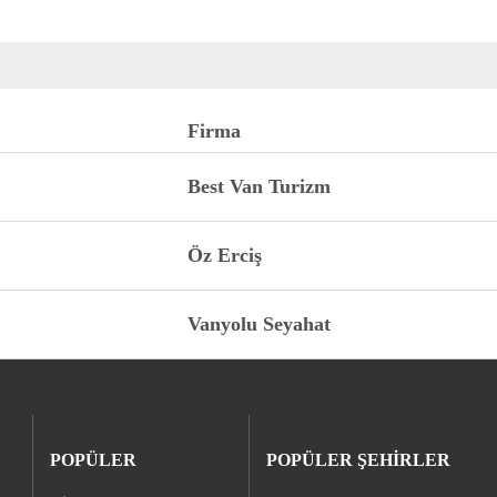
Firma
Best Van Turizm
Öz Erciş
Vanyolu Seyahat
POPÜLER
POPÜLER ŞEHİRLER