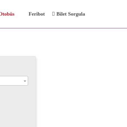
Otobüs
Feribot
Bilet Sorgula
ti