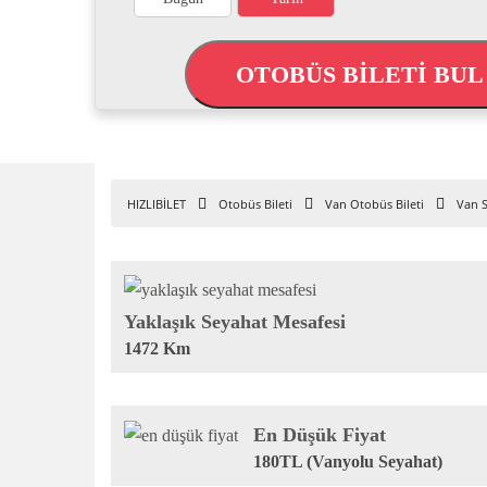
OTOBÜS BİLETİ BU
HIZLIBİLET
Otobüs Bileti
Van Otobüs Bileti
Van S
Yaklaşık Seyahat Mesafesi
1472 Km
En Düşük Fiyat
180TL (Vanyolu Seyahat)