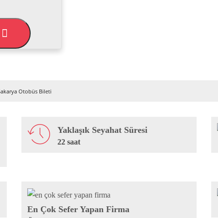
L
akarya Otobüs Bileti
Yaklaşık Seyahat Süresi
22 saat
En Çok Sefer Yapan Firma