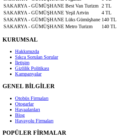
SAKARYA - GÜMÜŞHANE
Best Van Turizm
2 TL
SAKARYA - GÜMÜŞHANE
Yeşil Artvin
4 TL
SAKARYA - GÜMÜŞHANE
Lüks Gümüşhane
140 TL
SAKARYA - GÜMÜŞHANE
Metro Turizm
140 TL
KURUMSAL
Hakkımızda
Sıkça Sorulan Sorular
İletişim
Gizlilik Politikası
Kampanyalar
GENEL BİLGİLER
Otobüs Firmaları
Otogarlar
Havaalanları
Blog
Havayolu Firmaları
POPÜLER FİRMALAR